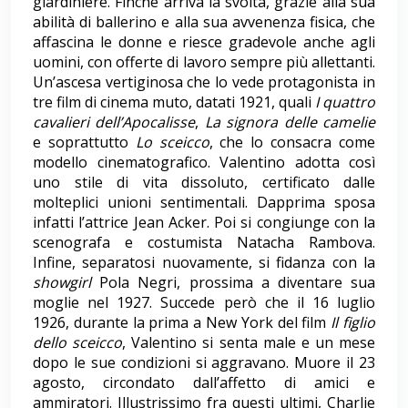
giardiniere. Finché arriva la svolta, grazie alla sua
abilità di ballerino e alla sua avvenenza fisica, che
affascina le donne e riesce gradevole anche agli
uomini, con offerte di lavoro sempre più allettanti.
Un’ascesa vertiginosa che lo vede protagonista in
tre film di cinema muto, datati 1921, quali
I quattro
cavalieri dell’Apocalisse
,
La signora delle camelie
e soprattutto
Lo sceicco
, che lo consacra come
modello cinematografico. Valentino adotta così
uno stile di vita dissoluto, certificato dalle
molteplici unioni sentimentali. Dapprima sposa
infatti l’attrice Jean Acker. Poi si congiunge con la
scenografa e costumista Natacha Rambova.
Infine, separatosi nuovamente, si fidanza con la
showgirl
Pola Negri, prossima a diventare sua
moglie nel 1927. Succede però che il 16 luglio
1926, durante la prima a New York del film
Il figlio
dello sceicco
, Valentino si senta male e un mese
dopo le sue condizioni si aggravano. Muore il 23
agosto, circondato dall’affetto di amici e
ammiratori. Illustrissimo fra questi ultimi, Charlie